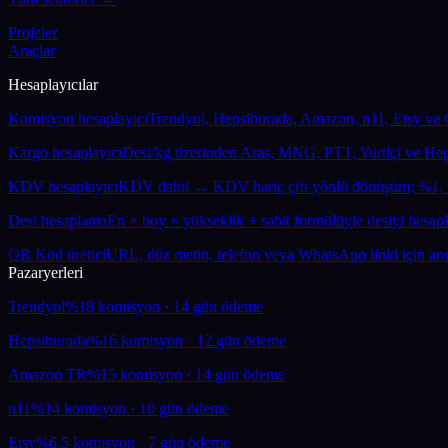
Projeler
Araçlar
Hesaplayıcılar
Komisyon hesaplayıcı
Trendyol, Hepsiburada, Amazon, n11, Etsy ve Çi
Kargo hesaplayıcı
Desi/kg üzerinden Aras, MNG, PTT, Yurtiçi ve HepsiJe
KDV hesaplayıcı
KDV dahil ↔ KDV hariç çift yönlü dönüşüm; %1, %1
Desi hesaplama
En × boy × yükseklik ÷ sabit formülüyle desiyi hesaplar;
QR Kod üretici
URL, düz metin, telefon veya WhatsApp linki için anı
Pazaryerleri
Trendyol
%18 komisyon · 14 gün ödeme
Hepsiburada
%16 komisyon · 12 gün ödeme
Amazon TR
%15 komisyon · 14 gün ödeme
n11
%14 komisyon · 10 gün ödeme
Etsy
%6.5 komisyon · 7 gün ödeme