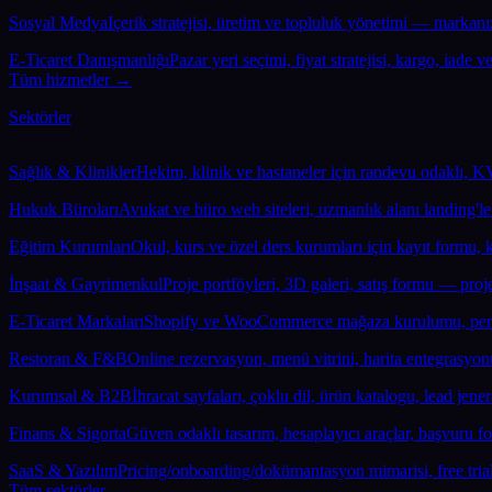
Sosyal Medya
Içerik stratejisi, üretim ve topluluk yönetimi — markanı
E-Ticaret Danışmanlığı
Pazar yeri seçimi, fiyat stratejisi, kargo, iad
Tüm hizmetler →
Sektörler
Sağlık & Klinikler
Hekim, klinik ve hastaneler için randevu odaklı, KV
Hukuk Büroları
Avukat ve büro web siteleri, uzmanlık alanı landing'l
Eğitim Kurumları
Okul, kurs ve özel ders kurumları için kayıt formu, k
İnşaat & Gayrimenkul
Proje portföyleri, 3D galeri, satış formu — pro
E-Ticaret Markaları
Shopify ve WooCommerce mağaza kurulumu, perfo
Restoran & F&B
Online rezervasyon, menü vitrini, harita entegrasy
Kurumsal & B2B
İhracat sayfaları, çoklu dil, ürün katalogu, lead jen
Finans & Sigorta
Güven odaklı tasarım, hesaplayıcı araçlar, başvuru 
SaaS & Yazılım
Pricing/onboarding/dokümantasyon mimarisi, free tria
Tüm sektörler →