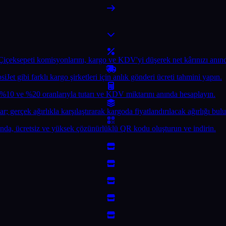
çeksepeti komisyonlarını, kargo ve KDV'yi düşerek net kârınızı anında
t gibi farklı kargo şirketleri için anlık gönderi ücreti tahmini yapın.
0 ve %20 oranlarıyla tutarı ve KDV miktarını anında hesaplayın.
 gerçek ağırlıkla karşılaştırarak kargoda fiyatlandırılacak ağırlığı bulu
nda, ücretsiz ve yüksek çözünürlüklü QR kodu oluşturun ve indirin.