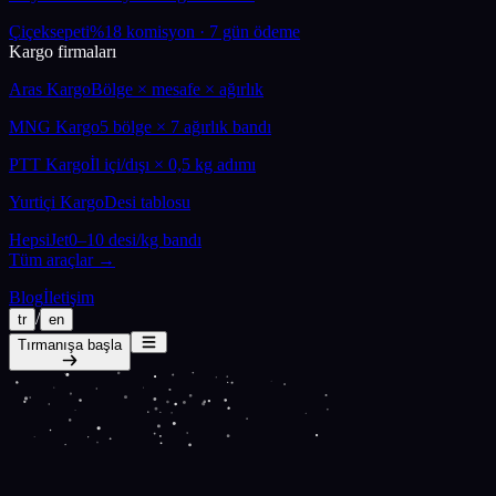
Çiçeksepeti
%18 komisyon · 7 gün ödeme
Kargo firmaları
Aras Kargo
Bölge × mesafe × ağırlık
MNG Kargo
5 bölge × 7 ağırlık bandı
PTT Kargo
İl içi/dışı × 0,5 kg adımı
Yurtiçi Kargo
Desi tablosu
HepsiJet
0–10 desi/kg bandı
Tüm araçlar →
Blog
İletişim
/
tr
en
Tırmanışa başla