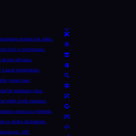
ratejiden teslime tek elden.
özel kod ve performans.
ticaret altyapısı.
Liquid özelleştirme.
lde yukarı taşır.
ni'de markanız çıkar.
e ettiği içerik mimarisi.
arının uçtan uca yönetimi.
etim ve doğru ölçümleme.
ntegrasyon, API.