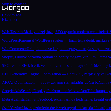
Skip to content
Hakkımızda
Hizmetler
Web Tasarımı
Markaya özel, hızlı, SEO uyumlu modern web siteleri. St
WordPress
Kurumsal WordPress siteleri — hazır tema değil, markaya 
WooCommerce
Ürün, ödeme ve kargo entegrasyonlarıyla satışa hazır e-
Shopify
Türkiye pazarına optimize Shopify mağaza kurulumu, tema ve 
SEO
Teknik SEO, içerik ve link inşası — sıralamayı sürdürülebilir şeki
GEO
Generative Engine Optimization — ChatGPT, Perplexity ve Gemi
AIO
AI Optimization — yapay zekânın sizi anladığı, doğru bağlamla cit
Google Ads
Search, Display, Performance Max ve YouTube kampanyal
Meta Ads
Instagram & Facebook reklamlarında hedefleme, kreatif ür
Özel Yazılım
Hazır çözümlerin ötesi: web uygulamaları, dashboard, e