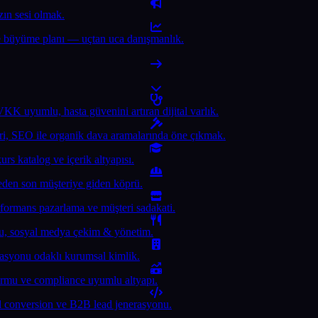
zın sesi olmak.
e ve büyüme planı — uçtan uca danışmanlık.
KK uyumlu, hasta güvenini artıran dijital varlık.
eri, SEO ile organik dava aramalarında öne çıkmak.
urs katalog ve içerik altyapısı.
jeden son müşteriye giden köprü.
rmans pazarlama ve müşteri sadakati.
onu, sosyal medya çekim & yönetim.
erasyonu odaklı kurumsal kimlik.
formu ve compliance uyumlu altyapı.
l conversion ve B2B lead jenerasyonu.